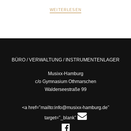
WEITERLESEN
POSTS
PREV
NEXT
NAVIGATION
BÜRO / VERWALTUNG / INSTRUMENTENLAGER
Musixx-Hamburg
c/o Gymnasium Othmarschen
Walderseestraße 99
<a href="mailto:info@musixx-hamburg.de"
target="_blank"