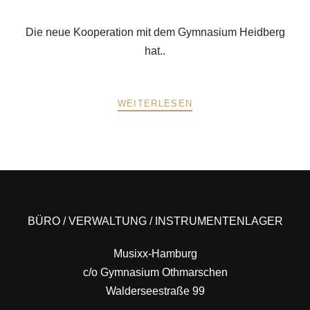
Die neue Kooperation mit dem Gymnasium Heidberg
hat..
WEITERLESEN
POSTS
PREV
NEXT
NAVIGATION
BÜRO / VERWALTUNG / INSTRUMENTENLAGER
Musixx-Hamburg
c/o Gymnasium Othmarschen
Walderseestraße 99