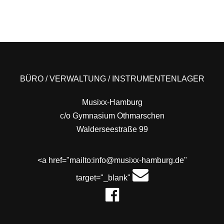
POSTS
PREV
NEXT
NAVIGATION
BÜRO / VERWALTUNG / INSTRUMENTENLAGER
Musixx-Hamburg
c/o Gymnasium Othmarschen
Walderseestraße 99
<a href="mailto:info@musixx-hamburg.de"
target="_blank"